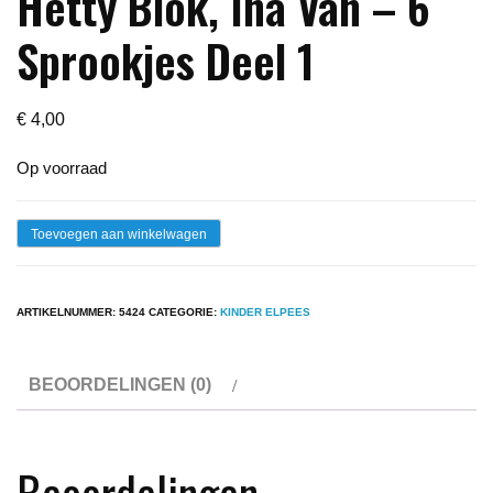
Hetty Blok, Ina Van – 6
Sprookjes Deel 1
€
4,00
Op voorraad
Lp
Toevoegen aan winkelwagen
-
Ton
ARTIKELNUMMER:
5424
CATEGORIE:
KINDER ELPEES
Van
Duinhoven,
BEOORDELINGEN (0)
Hetty
Blok,
Ina
Beoordelingen
Van