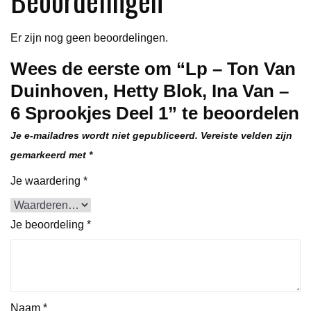
-
6
Er zijn nog geen beoordelingen.
Sprookjes
Wees de eerste om “Lp – Ton Van
Deel
Duinhoven, Hetty Blok, Ina Van –
1
aantal
6 Sprookjes Deel 1” te beoordelen
Je e-mailadres wordt niet gepubliceerd.
Vereiste velden zijn
gemarkeerd met
*
Je waardering
*
Je beoordeling
*
Naam
*