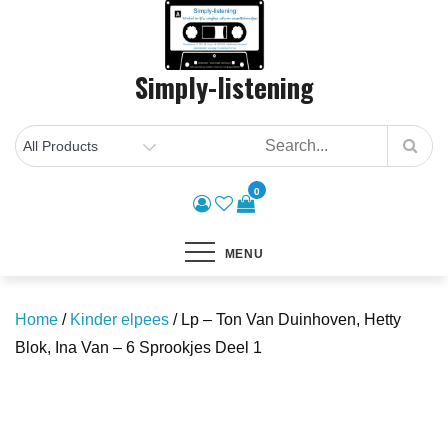
Skip
to
content
Simply-listening
0
MENU
Home
/
Kinder elpees
/ Lp – Ton Van Duinhoven, Hetty
Blok, Ina Van – 6 Sprookjes Deel 1
Save to Wishlist