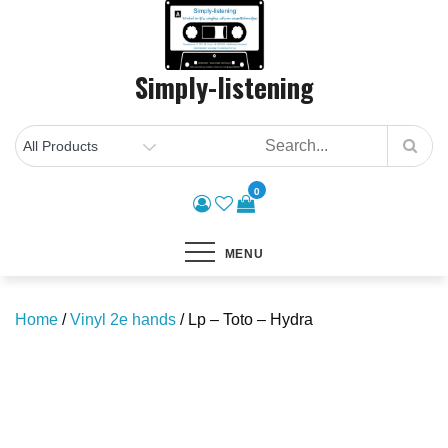
Skip
to
content
Simply-listening
0
MENU
Home
/
Vinyl 2e hands
/ Lp – Toto – Hydra
Save to Wishlist