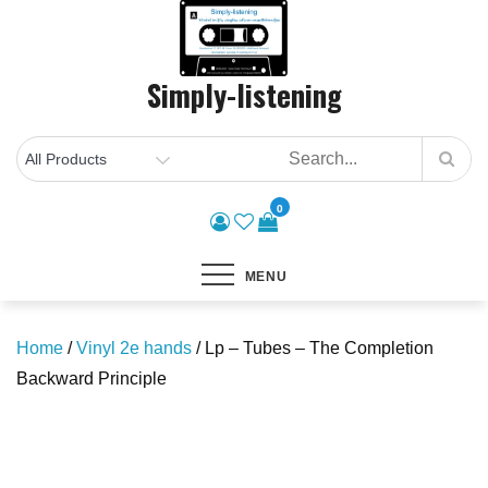
Skip
to
content
Simply-listening
0
MENU
Home
/
Vinyl 2e hands
/ Lp – Tubes – The Completion
Backward Principle
Save to Wishlist