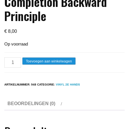
Completion Backward
Principle
€
8,00
Op voorraad
Lp
Toevoegen aan winkelwagen
-
Tubes
-
ARTIKELNUMMER:
948
CATEGORIE:
VINYL 2E HANDS
The
Completion
BEOORDELINGEN (0)
Backward
Principle
aantal