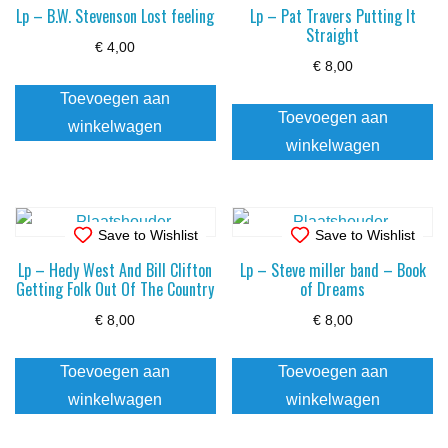
Lp – B.W. Stevenson Lost feeling
Lp – Pat Travers Putting It
Straight
€
4,00
€
8,00
Toevoegen aan
Toevoegen aan
winkelwagen
winkelwagen
Save to Wishlist
Save to Wishlist
Lp – Hedy West And Bill Clifton
Lp – Steve miller band – Book
Getting Folk Out Of The Country
of Dreams
€
8,00
€
8,00
Toevoegen aan
Toevoegen aan
winkelwagen
winkelwagen