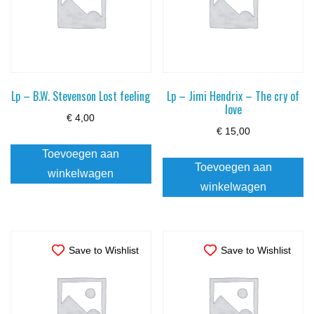
Lp – B.W. Stevenson Lost feeling
Lp – Jimi Hendrix – The cry of
love
€
4,00
€
15,00
Toevoegen aan
Toevoegen aan
winkelwagen
winkelwagen
Save to Wishlist
Save to Wishlist