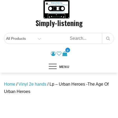
Skip
to
content
Simply-listening
0
MENU
Home
/
Vinyl 2e hands
/ Lp – Urban Heroes -The Age Of
Urban Heroes
Save to Wishlist