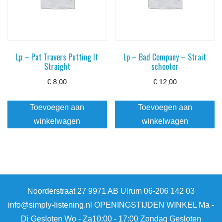
Lp – Pat Travers Putting It
Lp – Bad Company – Strait
Straight
schooter
€
8,00
€
12,00
Toevoegen aan
Toevoegen aan
winkelwagen
winkelwagen
Noorderstraat 27 9971 AB Ulrum 06-206 142 03
info@simply-listening.nl OPENINGSTIJDEN WINKEL Ma -
Di Gesloten Wo - Za10:00 - 17:00 Zondag Gesloten