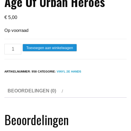
Age Of Urban Heroes
€
5,00
Op voorraad
Lp
Toevoegen aan winkelwagen
-
Urban
Heroes
ARTIKELNUMMER:
958
CATEGORIE:
VINYL 2E HANDS
-
The
BEOORDELINGEN (0)
Age
Of
Urban
Beoordelingen
Heroes
aantal