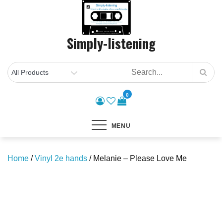
Skip
to
content
Simply-listening
0
MENU
Home
/
Vinyl 2e hands
/ Melanie – Please Love Me
Save to Wishlist