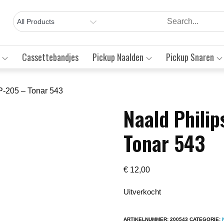
Cassettebandjes
Pickup Naalden
Pickup Snaren
P-205 – Tonar 543
Naald Phili
Save to Wishlist
Tonar 543
€
12,00
Uitverkocht
ARTIKELNUMMER:
200543
CATEGORIE: