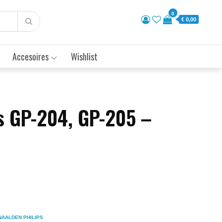
0
€ 0,00
Accesoires
Wishlist
ps GP-204, GP-205 –
NAALDEN PHILIPS