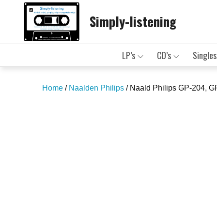
Skip
Simply-listening
to
content
LP’s
CD’s
Singles
Home
/
Naalden Philips
/ Naald Philips GP-204, G