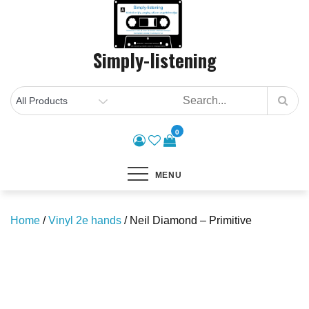
Skip
to
content
Simply-listening
0
MENU
Home
/
Vinyl 2e hands
/ Neil Diamond – Primitive
Save to Wishlist