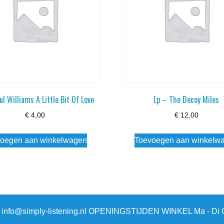
ul Williams A Little Bit Of Love
Lp – The Decoy Miles
€
4,00
€
12,00
oegen aan winkelwagen
Toevoegen aan winkelw
3 info@simply-listening.nl OPENINGSTIJDEN WINKEL Ma - Di G