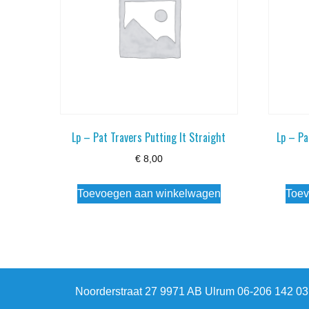
Lp – Pat Travers Putting It Straight
Lp – Pa
€
8,00
Toevoegen aan winkelwagen
Toev
Noorderstraat 27 9971 AB Ulrum 06-206 142 0