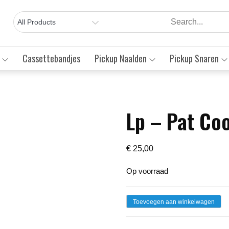
Cassettebandjes
Pickup Naalden
Pickup Snaren
Lp – Pat Co
Save to Wishlist
€
25,00
Op voorraad
Lp
Toevoegen aan winkelwagen
-