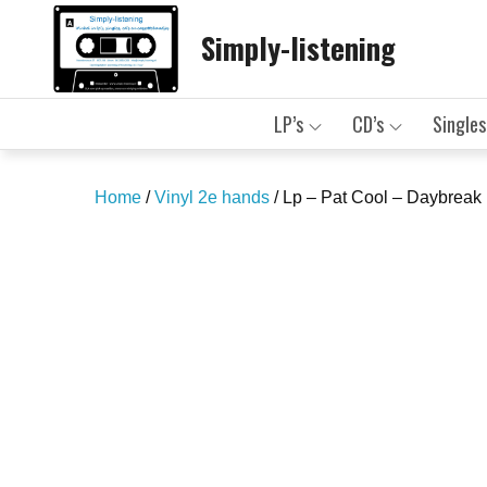
Skip
Simply-listening
to
content
LP’s
CD’s
Singles
Home
/
Vinyl 2e hands
/ Lp – Pat Cool – Daybreak