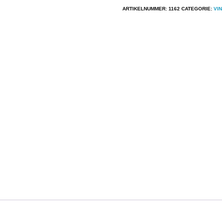
Pat
ARTIKELNUMMER:
1162
CATEGORIE:
VI
Cool
-
Daybreak
aantal