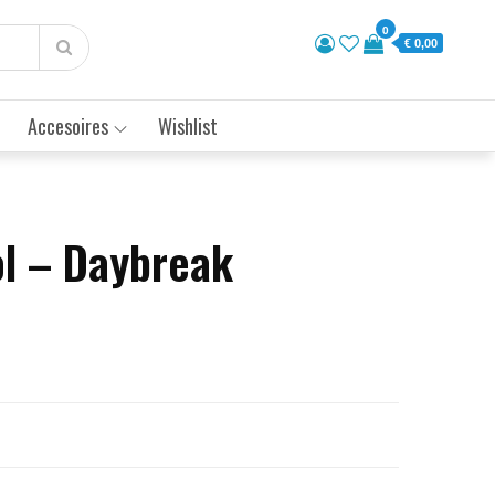
0
€ 0,00
Accesoires
Wishlist
ol – Daybreak