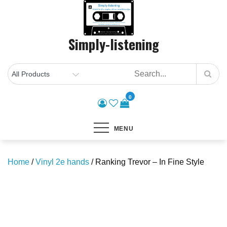
Skip
to
content
Simply-listening
0
MENU
Home
/
Vinyl 2e hands
/ Ranking Trevor – In Fine Style
Save to Wishlist