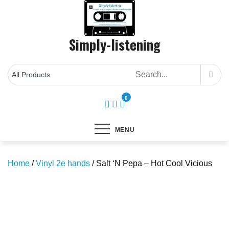
Skip
to
content
Simply-listening
0
MENU
Home
/
Vinyl 2e hands
/ Salt ‘N Pepa – Hot Cool Vicious
Save to Wishlist