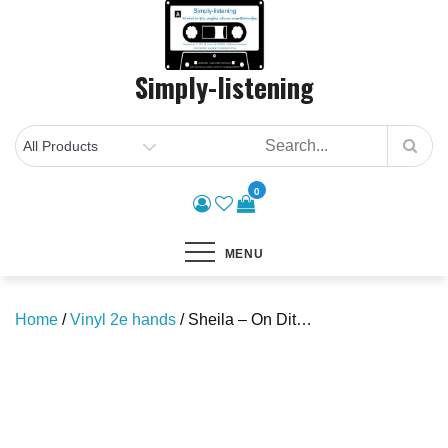
Skip
to
content
Simply-listening
0
MENU
Home
/
Vinyl 2e hands
/ Sheila – On Dit…
Save to Wishlist