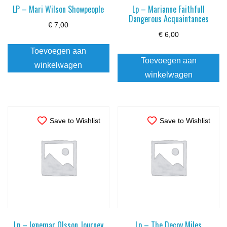
LP – Mari Wilson Showpeople
Lp – Marianne Faithfull
Dangerous Acquaintances
€
7,00
€
6,00
Toevoegen aan
Toevoegen aan
winkelwagen
winkelwagen
Save to Wishlist
Save to Wishlist
Lp – Ignemar Olsson Journey
Lp – The Decoy Miles