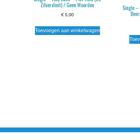
Zilvervloot) / Geen Woorden
Single –
Beer
€
5,00
Toevoegen aan winkelwagen
Toev
Noorderstraat 27 9971 AB Ulrum 06-206 142 0