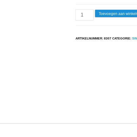
Single
Toevoegen aan winke
-
Eddy
&
ARTIKELNUMMER:
8307
CATEGORIE:
SI
Jerry
Met
De
Spelers
Van
FC
Groningen
-
F.C.
Groningen
aantal