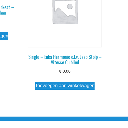
Orkest –
Naar
agen
Single – Enka Harmonie o.l.v. Jaap Stolp –
Vitesse Clublied
€
8,00
Toevoegen aan winkelwagen
esloten Wo - Za10:00 - 17:00 Zondag Gesloten