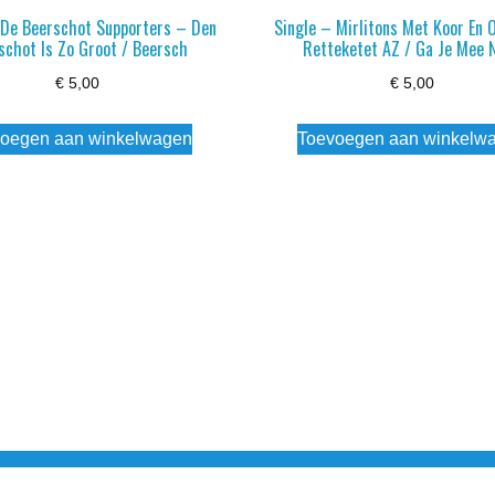
 De Beerschot Supporters – Den
Single – Mirlitons Met Koor En 
schot Is Zo Groot / Beersch
Retteketet AZ / Ga Je Mee 
€
5,00
€
5,00
oegen aan winkelwagen
Toevoegen aan winkelw
3 info@simply-listening.nl OPENINGSTIJDEN WINKEL Ma - Di G