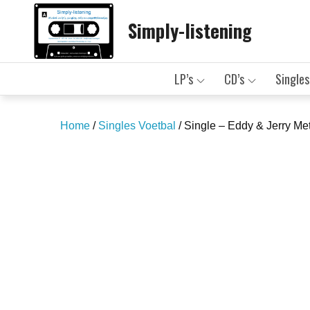
Skip
Simply-listening
to
content
LP’s
CD’s
Singles
Home
/
Singles Voetbal
/ Single – Eddy & Jerry M