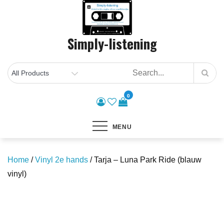
Skip
to
content
Simply-listening
0
MENU
Home
/
Vinyl 2e hands
/ Tarja – Luna Park Ride (blauw
vinyl)
Save to Wishlist