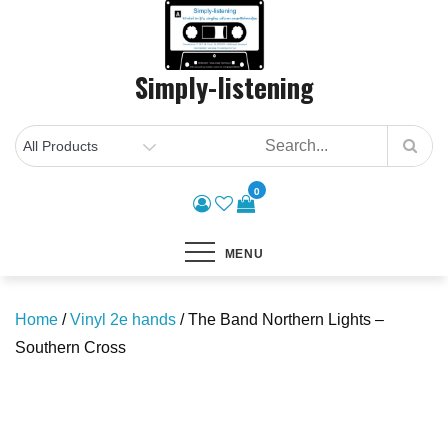
Skip
to
content
Simply-listening
0
MENU
Home
/
Vinyl 2e hands
/ The Band Northern Lights –
Southern Cross
Save to Wishlist