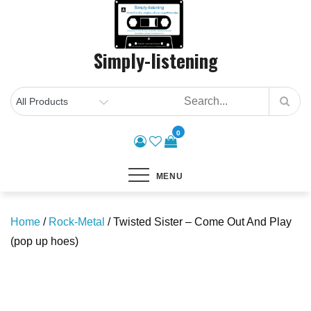
Skip
to
content
Simply-listening
0
MENU
Home
/
Rock-Metal
/ Twisted Sister – Come Out And Play
(pop up hoes)
Save to Wishlist