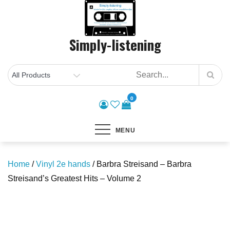
Skip
to
content
Simply-listening
0
MENU
Home
/
Vinyl 2e hands
/ Barbra Streisand – Barbra
Streisand’s Greatest Hits – Volume 2
Save to Wishlist