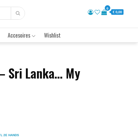
0
€ 0,00
Accesoires
Wishlist
 – Sri Lanka… My
YL 2E HANDS