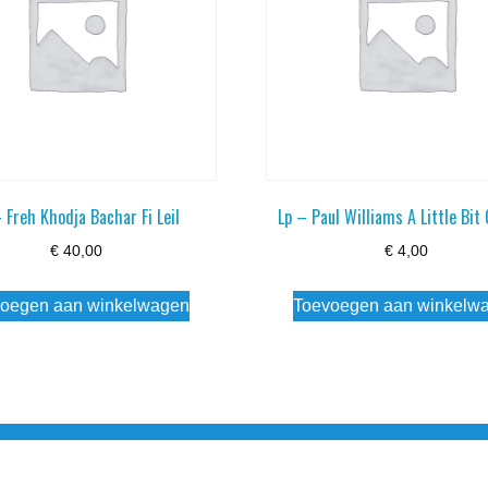
 Freh Khodja Bachar Fi Leil
Lp – Paul Williams A Little Bit
€
40,00
€
4,00
oegen aan winkelwagen
Toevoegen aan winkelw
3 info@simply-listening.nl OPENINGSTIJDEN WINKEL Ma - Di G