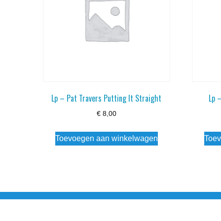
Lp – Pat Travers Putting It Straight
Lp –
€
8,00
Toevoegen aan winkelwagen
Toev
Noorderstraat 27 9971 AB Ulrum 06-206 142 0