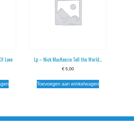
 Of Love
Lp – Nick MacKenzie Tell the World…
€
5,00
agen
Toevoegen aan winkelwagen
esloten Wo - Za10:00 - 17:00 Zondag Gesloten