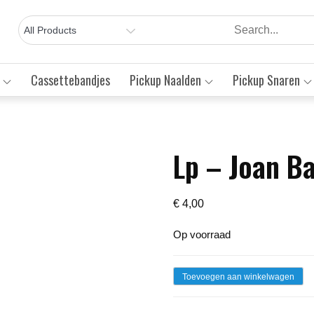
Cassettebandjes
Pickup Naalden
Pickup Snaren
Lp – Joan B
Save to Wishlist
€
4,00
Op voorraad
Lp
Toevoegen aan winkelwagen
-