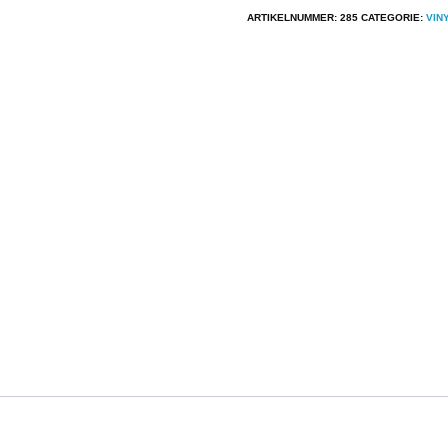
Joan
ARTIKELNUMMER:
285
CATEGORIE:
VIN
Baez
-
5
aantal