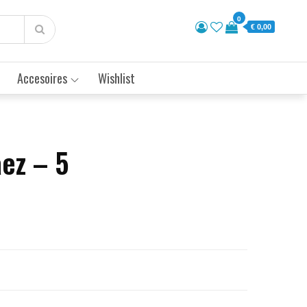
0
€ 0,00
Accesoires
Wishlist
aez – 5