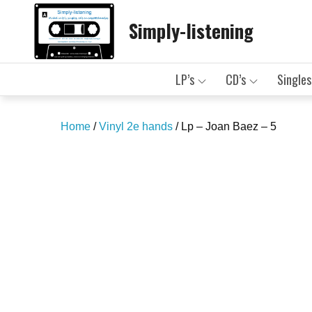
Skip
Simply-listening
to
content
LP’s
CD’s
Singles
Home
/
Vinyl 2e hands
/ Lp – Joan Baez – 5