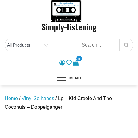
Skip
to
content
Simply-listening
0
MENU
Home
/
Vinyl 2e hands
/ Lp – Kid Creole And The
Coconuts – Doppelganger
Save to Wishlist