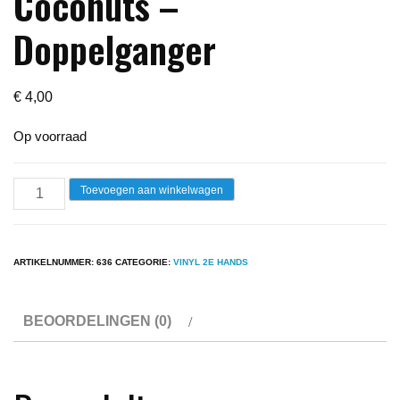
Coconuts –
Doppelganger
€
4,00
Op voorraad
Lp
Toevoegen aan winkelwagen
-
Kid
Creole
ARTIKELNUMMER:
636
CATEGORIE:
VINYL 2E HANDS
And
The
BEOORDELINGEN (0)
Coconuts
-
Doppelganger