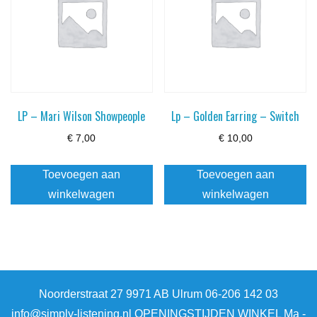
LP – Mari Wilson Showpeople
Lp – Golden Earring – Switch
€
7,00
€
10,00
Toevoegen aan
Toevoegen aan
winkelwagen
winkelwagen
Noorderstraat 27 9971 AB Ulrum 06-206 142 03
info@simply-listening.nl OPENINGSTIJDEN WINKEL Ma -