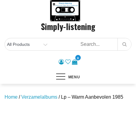
Skip
to
content
Simply-listening
0
MENU
Home
/
Verzamelalbums
/ Lp – Warm Aanbevolen 1985
Save to Wishlist