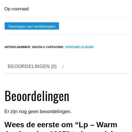
Op voorraad
Lp
Toevoegen aan winkelwagen
-
Warm
ARTIKELNUMMER:
306250-2
CATEGORIE:
VERZAMELALBUMS
Aanbevolen
1985
BEOORDELINGEN (0)
aantal
Beoordelingen
Er zijn nog geen beoordelingen.
Wees de eerste om “Lp – Warm