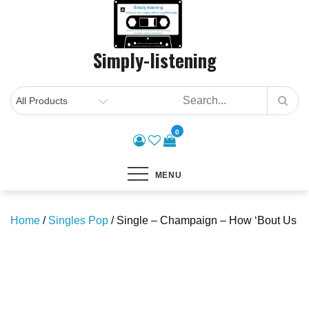
Skip
to
content
Simply-listening
0
MENU
Home
/
Singles Pop
/ Single – Champaign – How ‘Bout Us
Save to Wishlist