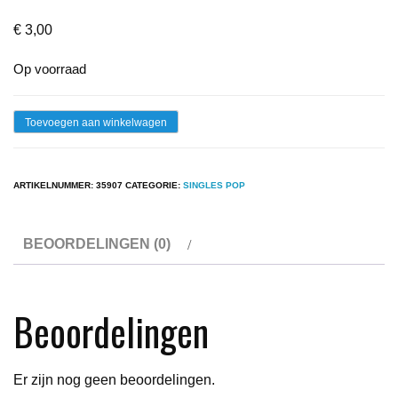
€
3,00
Op voorraad
Single
Toevoegen aan winkelwagen
-
Champaign
ARTIKELNUMMER:
35907
CATEGORIE:
SINGLES POP
-
How
BEOORDELINGEN (0)
'Bout
Us
aantal
Beoordelingen
Er zijn nog geen beoordelingen.