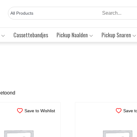
Cassettebandjes
Pickup Naalden
Pickup Snaren
Gesorteerd
getoond
op
nieuwste
Save to Wishlist
Save to