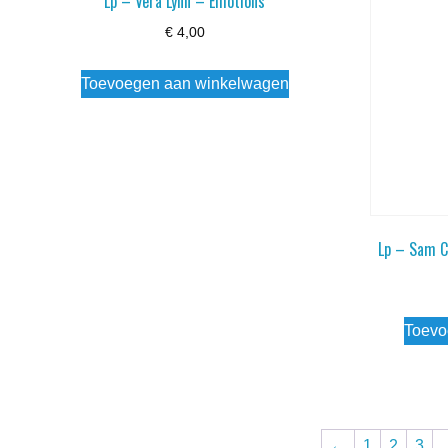
Lp – Vera Lynn – Emotions
€
4,00
Toevoegen aan winkelwagen
Lp – Sam C
Toevo
←
1
2
3