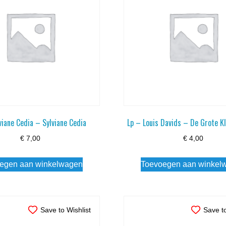
viane Cedia – Sylviane Cedia
Lp – Louis Davids – De Grote K
€
7,00
€
4,00
egen aan winkelwagen
Toevoegen aan winkel
Save to Wishlist
Save to