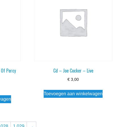
 Of Percy
Cd – Joe Cocker – Live
€
3,00
Toevoegen aan winkelwagen
wagen
.028
1.029
→