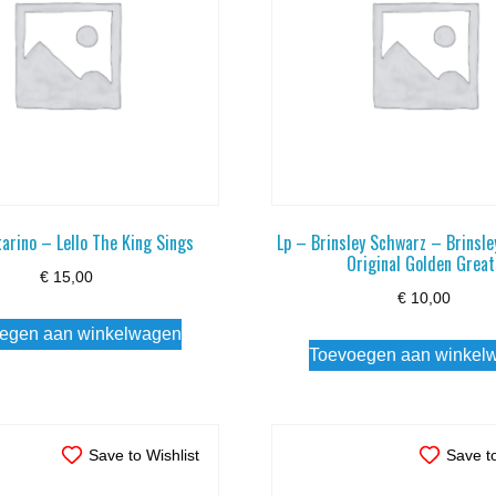
tarino – Lello The King Sings
Lp – Brinsley Schwarz – Brinsle
Original Golden Great
€
15,00
€
10,00
egen aan winkelwagen
Toevoegen aan winkel
Save to Wishlist
Save to