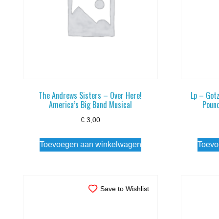
The Andrews Sisters – Over Here!
Lp – Got
America’s Big Band Musical
Pound
€
3,00
Toevoegen aan winkelwagen
Toevo
Save to Wishlist