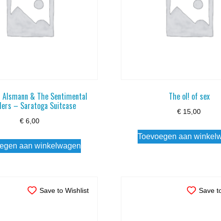
z Alsmann & The Sentimental
The ol! of sex
ers – Saratoga Suitcase
€
15,00
€
6,00
Toevoegen aan winkel
egen aan winkelwagen
Save to Wishlist
Save to