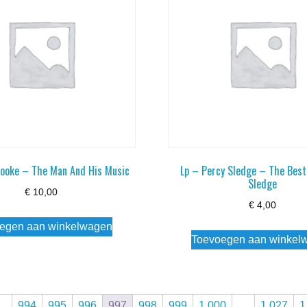
ooke – The Man And His Music
Lp – Percy Sledge – The Best
Sledge
€
10,00
€
4,00
egen aan winkelwagen
Toevoegen aan winkel
…
994
995
996
997
998
999
1.000
…
1.027
1