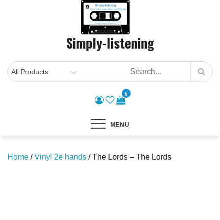
Skip
to
content
Simply-listening
0
MENU
Home
/
Vinyl 2e hands
/ The Lords – The Lords
Save to Wishlist